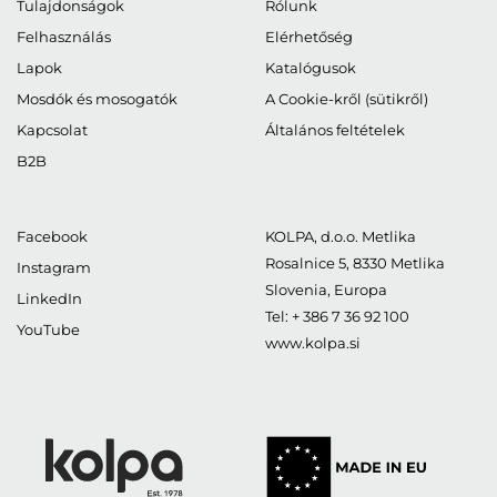
Tulajdonságok
Rólunk
Felhasználás
Elérhetőség
Lapok
Katalógusok
Mosdók és mosogatók
A Cookie-kről (sütikről)
Kapcsolat
Általános feltételek
B2B
Facebook
KOLPA, d.o.o. Metlika
Rosalnice 5
,
8330
Metlika
Instagram
Slovenia, Europa
LinkedIn
Tel:
+ 386 7 36 92 100
YouTube
www.kolpa.si