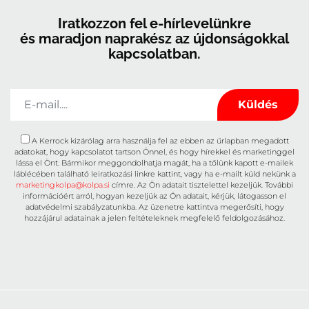
Iratkozzon fel e-hírlevelünkre
és maradjon naprakész az újdonságokkal
kapcsolatban.
A Kerrock kizárólag arra használja fel az ebben az űrlapban megadott
adatokat, hogy kapcsolatot tartson Önnel, és hogy hírekkel és marketinggel
lássa el Önt. Bármikor meggondolhatja magát, ha a tőlünk kapott e-mailek
láblécében található leiratkozási linkre kattint, vagy ha e-mailt küld nekünk a
marketingkolpa@kolpa.si
címre. Az Ön adatait tisztelettel kezeljük. További
információért arról, hogyan kezeljük az Ön adatait, kérjük, látogasson el
adatvédelmi szabályzatunkba. Az üzenetre kattintva megerősíti, hogy
hozzájárul adatainak a jelen feltételeknek megfelelő feldolgozásához.