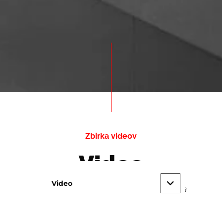
Zbirka videov
Video
Video
További információért megtekintheti a
videotartalmainkat.