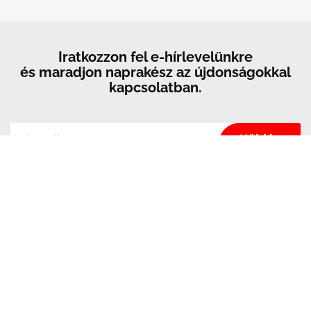
Iratkozzon fel e-hírlevelünkre
és maradjon naprakész az újdonságokkal
kapcsolatban.
A Kerrock kizárólag arra használja fel az ebben az űrlapban megadott
adatokat, hogy kapcsolatot tartson Önnel, és hogy hírekkel és marketinggel
lássa el Önt. Bármikor meggondolhatja magát, ha a tőlünk kapott e-mailek
láblécében található leiratkozási linkre kattint, vagy ha e-mailt küld nekünk a
marketingkolpa@kolpa.si
címre. Az Ön adatait tisztelettel kezeljük. További
információért arról, hogyan kezeljük az Ön adatait, kérjük, látogasson el
adatvédelmi szabályzatunkba. Az üzenetre kattintva megerősíti, hogy
hozzájárul adatainak a jelen feltételeknek megfelelő feldolgozásához.