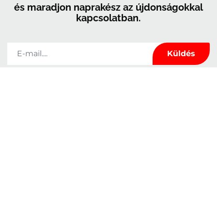
és maradjon naprakész az újdonságokkal
kapcsolatban.
A Kerrock kizárólag arra használja fel az ebben az űrlapban megadott
adatokat, hogy kapcsolatot tartson Önnel, és hogy hírekkel és marketinggel
lássa el Önt. Bármikor meggondolhatja magát, ha a tőlünk kapott e-mailek
láblécében található leiratkozási linkre kattint, vagy ha e-mailt küld nekünk a
marketingkolpa@kolpa.si
címre. Az Ön adatait tisztelettel kezeljük. További
információért arról, hogyan kezeljük az Ön adatait, kérjük, látogasson el
adatvédelmi szabályzatunkba. Az üzenetre kattintva megerősíti, hogy
hozzájárul adatainak a jelen feltételeknek megfelelő feldolgozásához.
Tulajdonságok
Rólunk
Felhasználás
Elérhetőség