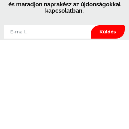
és maradjon naprakész az újdonságokkal
kapcsolatban.
A Kerrock kizárólag arra használja fel az ebben az űrlapban megadott
adatokat, hogy kapcsolatot tartson Önnel, és hogy hírekkel és marketinggel
lássa el Önt. Bármikor meggondolhatja magát, ha a tőlünk kapott e-mailek
láblécében található leiratkozási linkre kattint, vagy ha e-mailt küld nekünk a
marketingkolpa@kolpa.si
címre. Az Ön adatait tisztelettel kezeljük. További
információért arról, hogyan kezeljük az Ön adatait, kérjük, látogasson el
adatvédelmi szabályzatunkba. Az üzenetre kattintva megerősíti, hogy
hozzájárul adatainak a jelen feltételeknek megfelelő feldolgozásához.
Tulajdonságok
Rólunk
Felhasználás
Elérhetőség