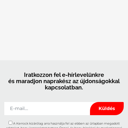
Iratkozzon fel e-hírlevelünkre
és maradjon naprakész az újdonságokkal
kapcsolatban.
A Kerrock kizárólag arra használja fel az ebben az űrlapban megadott
adatokat, hogy kapcsolatot tartson Önnel, és hogy hírekkel és marketinggel