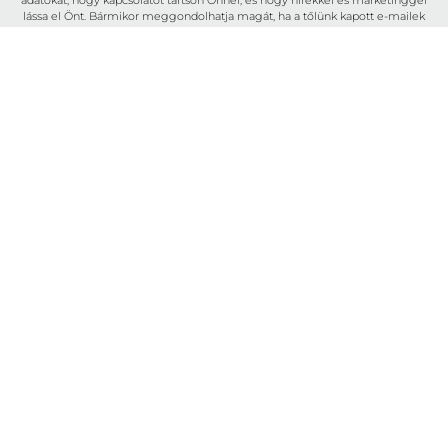
lássa el Önt. Bármikor meggondolhatja magát, ha a tőlünk kapott e-mailek
láblécében található leiratkozási linkre kattint, vagy ha e-mailt küld nekünk a
marketingkolpa@kolpa.si
címre. Az Ön adatait tisztelettel kezeljük. További
információért arról, hogyan kezeljük az Ön adatait, kérjük, látogasson el
adatvédelmi szabályzatunkba. Az üzenetre kattintva megerősíti, hogy
hozzájárul adatainak a jelen feltételeknek megfelelő feldolgozásához.
Tulajdonságok
Rólunk
Felhasználás
Elérhetőség
Lapok
Katalógusok
Mosdók és mosogatók
A Cookie-kről (sütikről)
Kapcsolat
Általános feltételek
B2B
Facebook
KOLPA, d.o.o. Metlika