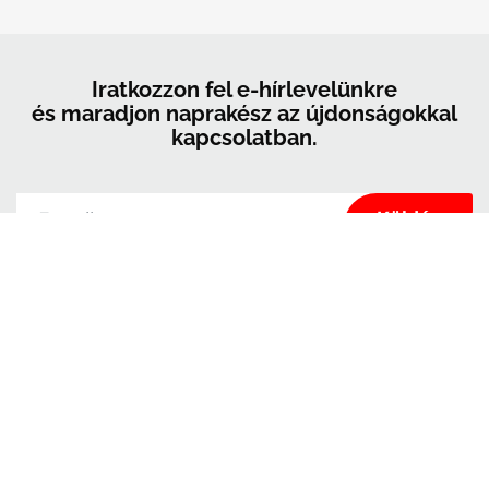
Iratkozzon fel e-hírlevelünkre
és maradjon naprakész az újdonságokkal
kapcsolatban.
A Kerrock kizárólag arra használja fel az ebben az űrlapban megadott
adatokat, hogy kapcsolatot tartson Önnel, és hogy hírekkel és marketinggel
lássa el Önt. Bármikor meggondolhatja magát, ha a tőlünk kapott e-mailek
láblécében található leiratkozási linkre kattint, vagy ha e-mailt küld nekünk a
marketingkolpa@kolpa.si
címre. Az Ön adatait tisztelettel kezeljük. További
információért arról, hogyan kezeljük az Ön adatait, kérjük, látogasson el
adatvédelmi szabályzatunkba. Az üzenetre kattintva megerősíti, hogy
hozzájárul adatainak a jelen feltételeknek megfelelő feldolgozásához.