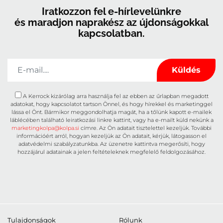
Iratkozzon fel e-hírlevelünkre
és maradjon naprakész az újdonságokkal
kapcsolatban.
A Kerrock kizárólag arra használja fel az ebben az űrlapban megadott
adatokat, hogy kapcsolatot tartson Önnel, és hogy hírekkel és marketinggel
lássa el Önt. Bármikor meggondolhatja magát, ha a tőlünk kapott e-mailek
láblécében található leiratkozási linkre kattint, vagy ha e-mailt küld nekünk a
marketingkolpa@kolpa.si
címre. Az Ön adatait tisztelettel kezeljük. További
információért arról, hogyan kezeljük az Ön adatait, kérjük, látogasson el
adatvédelmi szabályzatunkba. Az üzenetre kattintva megerősíti, hogy
hozzájárul adatainak a jelen feltételeknek megfelelő feldolgozásához.
Tulajdonságok
Rólunk