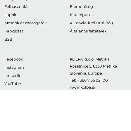
Felhasználás
Elérhetőség
Lapok
Katalógusok
Mosdók és mosogatók
A Cookie-kről (sütikről)
Kapcsolat
Általános feltételek
B2B
Facebook
KOLPA, d.o.o. Metlika
Rosalnice 5
,
8330
Metlika
Instagram
Slovenia, Europa
LinkedIn
Tel:
+ 386 7 36 92 100
YouTube
www.kolpa.si