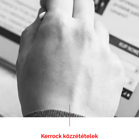
Kerrock közzétételek