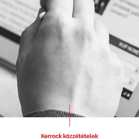
Kerrock közzétételek