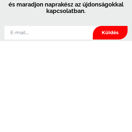
és maradjon naprakész az újdonságokkal
kapcsolatban.
A Kerrock kizárólag arra használja fel az ebben az űrlapban megadott
adatokat, hogy kapcsolatot tartson Önnel, és hogy hírekkel és marketinggel
lássa el Önt. Bármikor meggondolhatja magát, ha a tőlünk kapott e-mailek
láblécében található leiratkozási linkre kattint, vagy ha e-mailt küld nekünk a
marketingkolpa@kolpa.si
címre. Az Ön adatait tisztelettel kezeljük. További
információért arról, hogyan kezeljük az Ön adatait, kérjük, látogasson el
adatvédelmi szabályzatunkba. Az üzenetre kattintva megerősíti, hogy
hozzájárul adatainak a jelen feltételeknek megfelelő feldolgozásához.
Tulajdonságok
Rólunk
Felhasználás
Elérhetőség