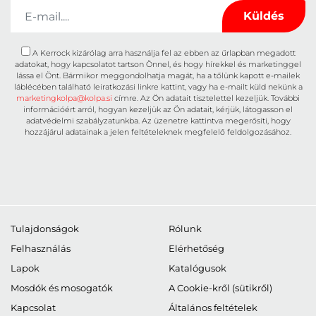
A Kerrock kizárólag arra használja fel az ebben az űrlapban megadott
adatokat, hogy kapcsolatot tartson Önnel, és hogy hírekkel és marketinggel
lássa el Önt. Bármikor meggondolhatja magát, ha a tőlünk kapott e-mailek
láblécében található leiratkozási linkre kattint, vagy ha e-mailt küld nekünk a
marketingkolpa@kolpa.si
címre. Az Ön adatait tisztelettel kezeljük. További
információért arról, hogyan kezeljük az Ön adatait, kérjük, látogasson el
adatvédelmi szabályzatunkba. Az üzenetre kattintva megerősíti, hogy
hozzájárul adatainak a jelen feltételeknek megfelelő feldolgozásához.
Tulajdonságok
Rólunk
Felhasználás
Elérhetőség
Lapok
Katalógusok
Mosdók és mosogatók
A Cookie-kről (sütikről)
Kapcsolat
Általános feltételek