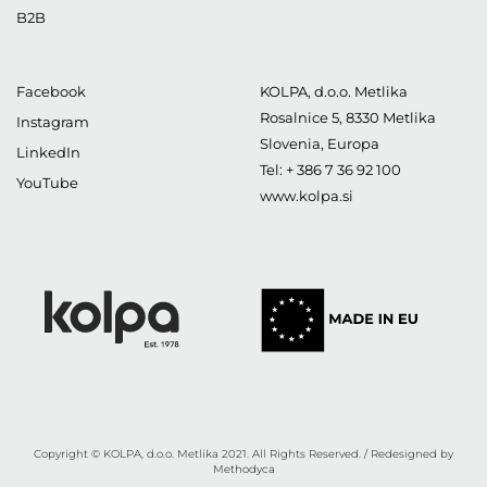
B2B
Facebook
KOLPA, d.o.o. Metlika
Rosalnice 5
,
8330
Metlika
Instagram
Slovenia, Europa
LinkedIn
Tel:
+ 386 7 36 92 100
YouTube
www.kolpa.si
Copyright © KOLPA, d.o.o. Metlika 2021. All Rights Reserved. / Redesigned by
Methodyca